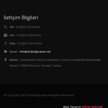
İletişim Bilgileri
Tel :
0 (262) 223 64 64
Fax :
0 (262) 223 64 64
Gsm :
0 (262) 223 64 64
Email :
info@ufukbilgisayar.net
Adres :
Sehit Nedim Küçük Sokak No:3 ( Derince Belediye Baskanligi
Arkasi ) 41900 Derince, Kocaeli, Turkey
© Copyright 2017 Ufuk Bilgisayar All Rights Reserved.
Web Tasarım
VERTA YAZILIM